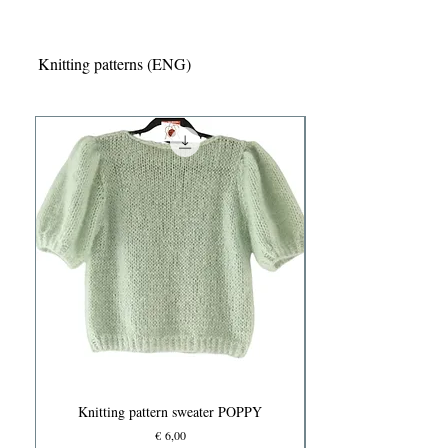
Knitting patterns (ENG)
Knitting pattern sweater POPPY
Prijs
€ 6,00