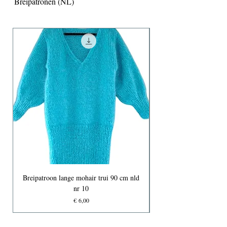
Breipatronen (NL)
Breipatroon lange mohair trui 90 cm nld
nr 10
Prijs
€ 6,00