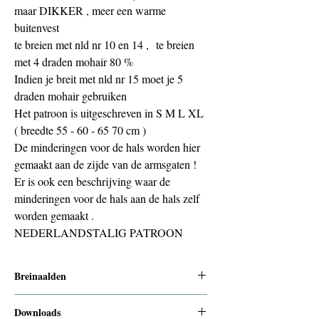
maar DIKKER , meer een warme
buitenvest
te breien met nld nr 10 en 14 , te breien
met 4 draden mohair 80 %
Indien je breit met nld nr 15 moet je 5
draden mohair gebruiken
Het patroon is uitgeschreven in S M L XL
( breedte 55 - 60 - 65 70 cm )
De minderingen voor de hals worden hier
gemaakt aan de zijde van de armsgaten !
Er is ook een beschrijving waar de
minderingen voor de hals aan de hals zelf
worden gemaakt .
NEDERLANDSTALIG PATROON
Breinaalden
10 mm voor de boorden en 14 of 15 mm
Downloads
voor de rest