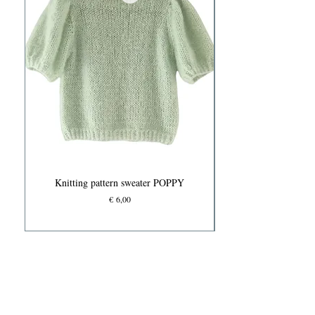
Knitting pattern sweater POPPY
Prijs
€ 6,00
Knits