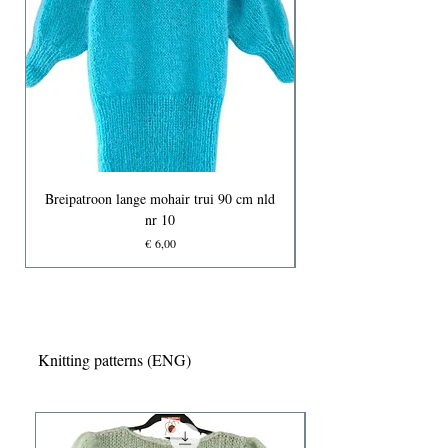
Breipatroon lange mohair trui 90 cm nld
nr 10
Prijs
€ 6,00
Knitting patterns (ENG)