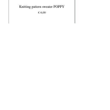
Knitting pattern sweater POPPY
Prijs
€ 6,00
Knits