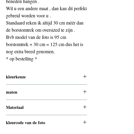
beneden hangen .
Wil u een andere maat , dan kan dit perfekt
gebreid worden voor u .
Standaard reken ik altijd 30 cm méér dan
de borstomtrek om oversized te zijn .
Bvb model van de foto is 95 cm
borstomtrek + 30 cm = 125 cm dus het is
nog extra breed genomen.
* op bestelling *
kleurkeuze
zie webshop www.handknitria.be/mohair
maten
om oversized te zijn , reken ik 30 cm méér
Materiaal
dan uw bh-maat .
Bvb bh maat = 95 cm , dan is een
80% mohair 20% nylon
kleurcode van de foto
oversized maat voor u 95+30= 125 cm
oftewel 130 cm afgerond .
naturel 3160