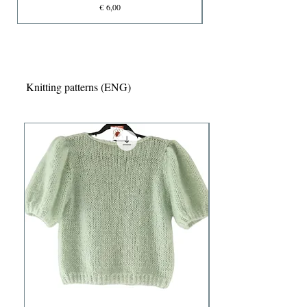
Prijs
€ 6,00
Knitting patterns (ENG)