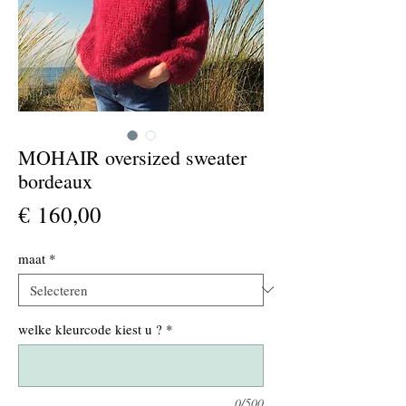
MOHAIR oversized sweater
bordeaux
Prijs
€ 160,00
maat
*
welke kleurcode kiest u ?
*
0/500