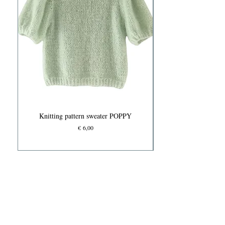
Knitting pattern sweater POPPY
Prijs
€ 6,00
Knits