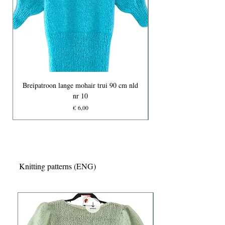
Breipatroon lange mohair trui 90 cm nld
nr 10
Prijs
€ 6,00
Knitting patterns (ENG)