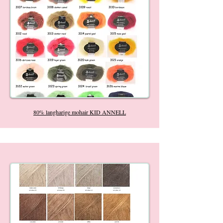
80% langharige mohair KID ANNELL