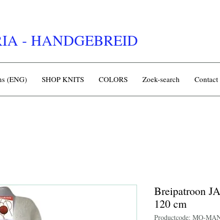
IA - HANDGEBREID
rns (ENG)
SHOP KNITS
COLORS
Zoek-search
Contact
Breipatroon J
120 cm
Productcode: MO-MA