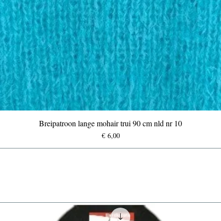
Breipatroon lange mohair trui 90 cm nld nr 10
Prijs
€ 6,00