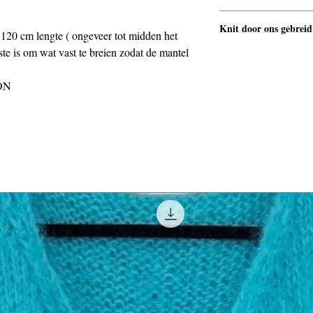
voorzien bij aankoop
één patroon voor de 
Knit door ons gebreid
medium ( 120-124 cm
 120 cm lengte ( ongeveer tot midden het
rondom ) of xlarge (
te is om wat vast te breien zodat de mantel
JADE
lengte van 120 cm .
ON