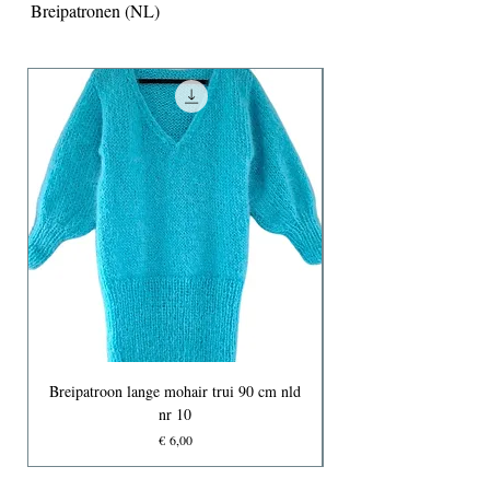
Breipatronen (NL)
Breipatroon lange mohair trui 90 cm nld
nr 10
Prijs
€ 6,00