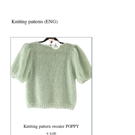
Knitting patterns (ENG)
Knitting pattern sweater POPPY
Prijs
€ 6,00