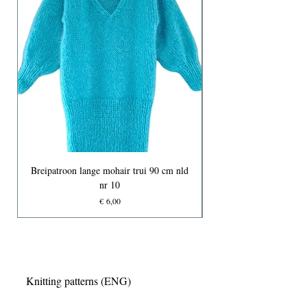
Breipatroon lange mohair trui 90 cm nld
nr 10
Prijs
€ 6,00
Knitting patterns (ENG)