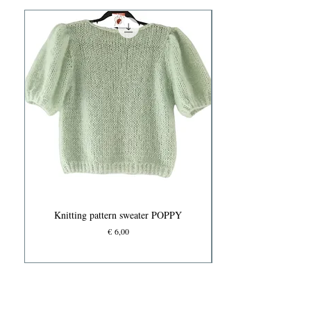
Knitting pattern sweater POPPY
Prijs
€ 6,00