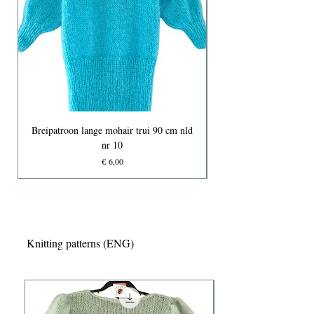
Breipatroon lange mohair trui 90 cm nld
nr 10
Prijs
€ 6,00
Knitting patterns (ENG)