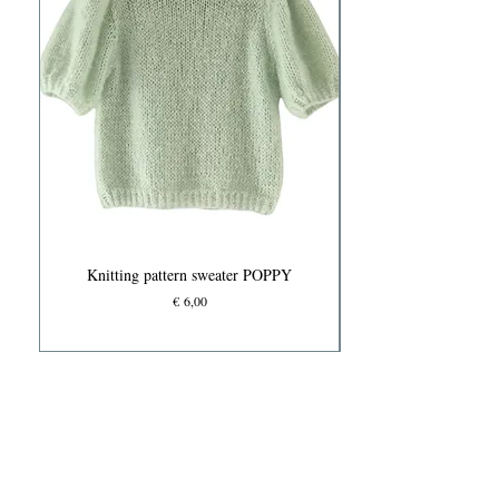
Knitting pattern sweater POPPY
Prijs
€ 6,00
Knits