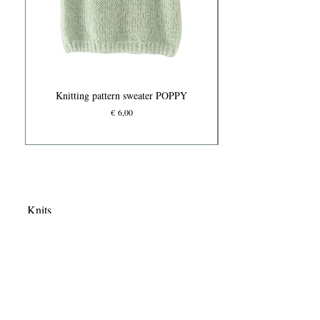
Knitting pattern sweater POPPY
Prijs
€ 6,00
Knits