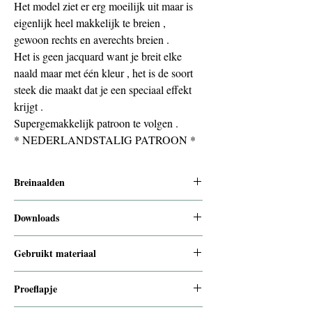
Het model ziet er erg moeilijk uit maar is
eigenlijk heel makkelijk te breien ,
gewoon rechts en averechts breien .
Het is geen jacquard want je breit elke
naald maar met één kleur , het is de soort
steek die maakt dat je een speciaal effekt
krijgt .
Supergemakkelijk patroon te volgen .
* NEDERLANDSTALIG PATROON *
Breinaalden
10 mm voor de boorden en 12 mm voor de
Downloads
rest
Om je digitaal product te downloaden krijg
Gebruikt materiaal
je een link op de bedankpagina bij het
afrekenen. Je krijgt ook een link per e-mail
acryl 100 gram = 50 meter
Proeflapje
die 30 dagen geldig is.Dit breipatroon is
alleen voor persoonlijk gebruik en mag