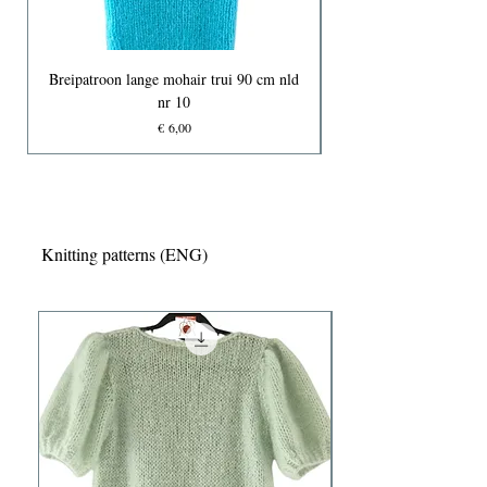
Breipatroon lange mohair trui 90 cm nld
nr 10
Prijs
€ 6,00
Knitting patterns (ENG)