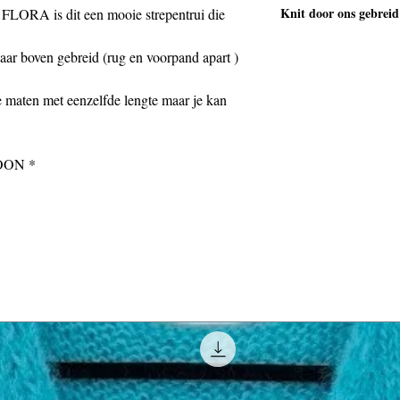
Knit door ons gebreid
A is dit een mooie strepentrui die
60 cm , lengte 60 cm 
Alle stukken worden 
TRUI BIBI
r boven gebreid (rug en voorpand apart )
en aan elkaar genaai
aangenaaid .
Er is geen afwerking
ie maten met eenzelfde lengte maar je kan
De foto was een here
het patroon is uitge
Medium : breedte 55
OON *