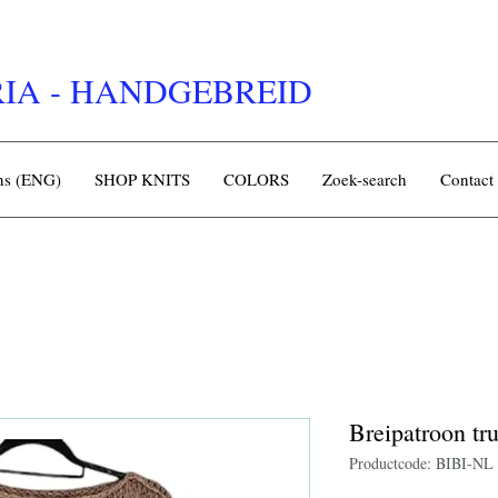
IA - HANDGEBREID
rns (ENG)
SHOP KNITS
COLORS
Zoek-search
Contact
Breipatroon tr
Productcode: BIBI-NL