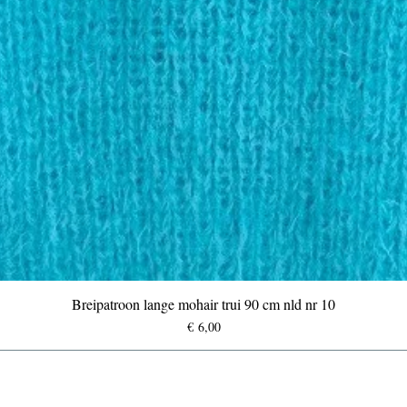
Breipatroon lange mohair trui 90 cm nld nr 10
Prijs
€ 6,00