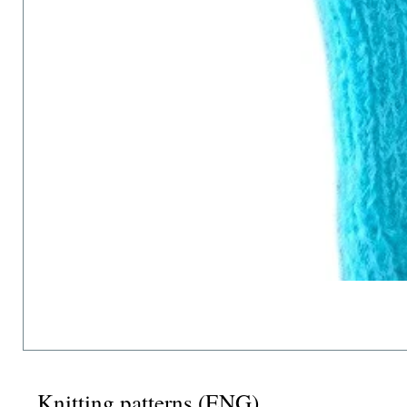
Knitting patterns (ENG)