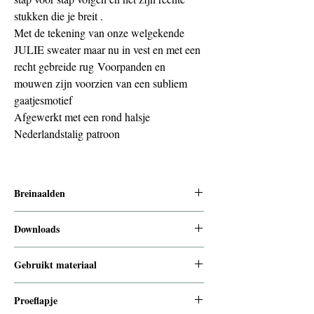
stukken die je breit .
Met de tekening van onze welgekende
JULIE sweater maar nu in vest en met een
recht gebreide rug Voorpanden en
mouwen zijn voorzien van een subliem
gaatjesmotief
Afgewerkt met een rond halsje
Nederlandstalig patroon
Breinaalden
7 en 8 mm voor de boorden en 9 mm voor
Downloads
de panden
Om je digitaal product te downloaden krijg
Gebruikt materiaal
je een link op de bedankpagina bij het
afrekenen. Je krijgt ook een link per e-mail
Drops brushed alpaca silk + Drops alpaca
Proeflapje
die 30 dagen geldig is.Dit breipatroon is
+ Drops kid silk