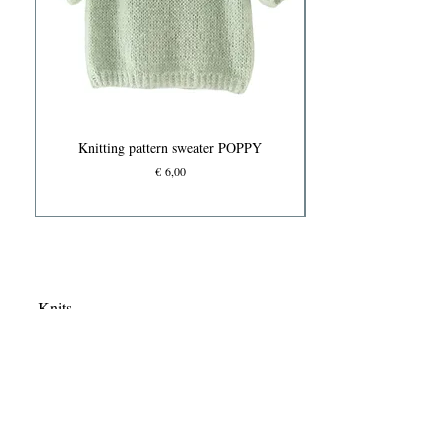
Knitting pattern sweater POPPY
Prijs
€ 6,00
Knits