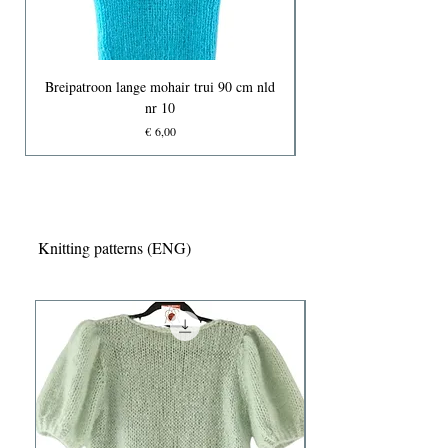
Breipatroon lange mohair trui 90 cm nld
nr 10
Prijs
€ 6,00
Knitting patterns (ENG)