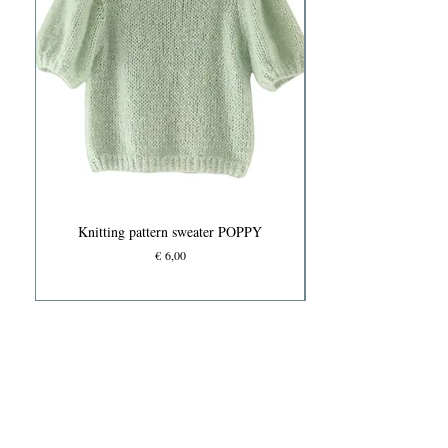
Knitting pattern sweater POPPY
Prijs
€ 6,00
Knits