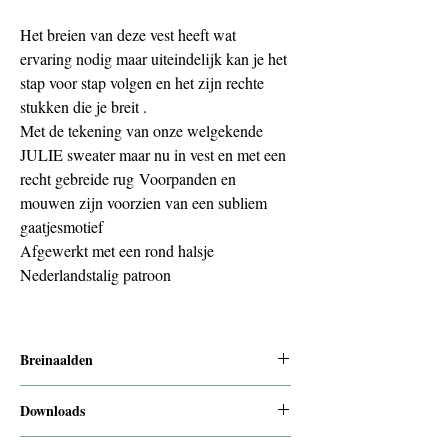
Het breien van deze vest heeft wat
ervaring nodig maar uiteindelijk kan je het
stap voor stap volgen en het zijn rechte
stukken die je breit .
Met de tekening van onze welgekende
JULIE sweater maar nu in vest en met een
recht gebreide rug Voorpanden en
mouwen zijn voorzien van een subliem
gaatjesmotief
Afgewerkt met een rond halsje
Nederlandstalig patroon
Breinaalden
9 mm voor de boorden en 10 mm voor de
Downloads
panden
Om je digitaal product te downloaden krijg