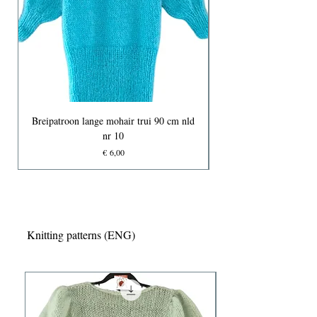
Breipatroon lange mohair trui 90 cm nld
nr 10
Prijs
€ 6,00
Knitting patterns (ENG)