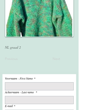
NL graad 2
Previous
Next
Voornaam - First Name
*
Achternaam - Last name
*
E-mail
*