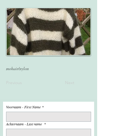
mohair/nylon
Previous
Next
Voornaam - First Name
*
Achternaam - Last name
*