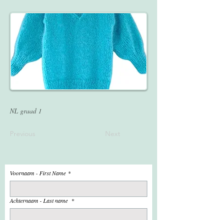
NL graad 1
Previous
Next
Voornaam - First Name
*
Achternaam - Last name
*